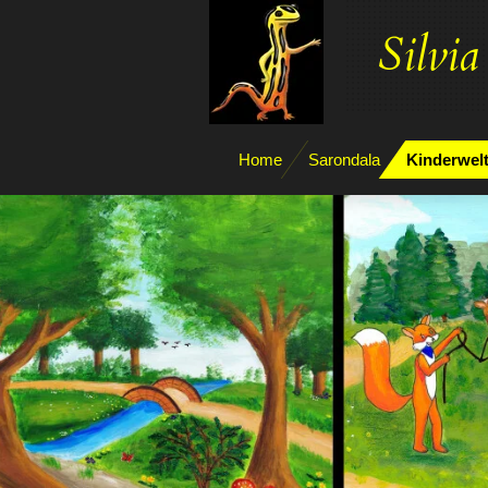
Zum
Silvia
Hauptinhalt
springen
Home
Sarondala
Kinderwel