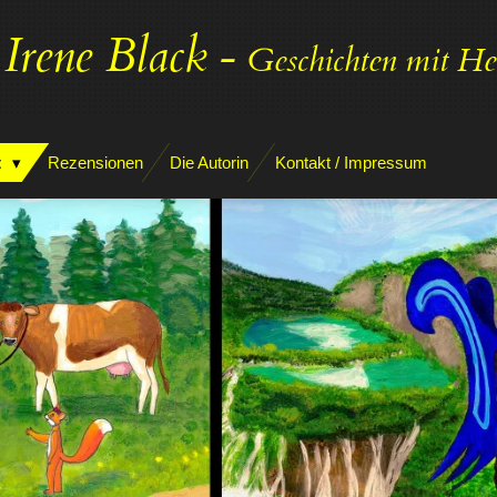
 Irene Black
-
Geschichten mit H
t
Rezensionen
Die Autorin
Kontakt / Impressum